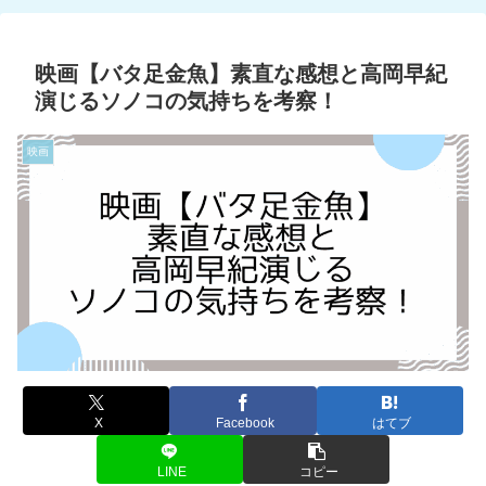
映画【バタ足金魚】素直な感想と高岡早紀
演じるソノコの気持ちを考察！
映画
X
Facebook
はてブ
LINE
コピー